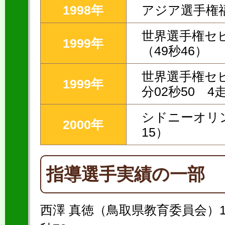
1998年
アジア選手権福
世界選手権セビ
1999年
（49秒46）
世界選手権セビ
1999年
分02秒50 4
シドニーオリン
2000年
15）
指導選手実績の一部
西澤 真徳（鳥取県教育委員会）11