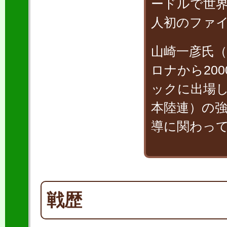
ードルで世界
人初のファ
山崎一彦氏（
ロナから20
ックに出場
本陸連）の
導に関わっ
戦歴