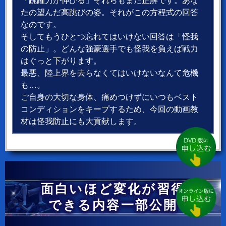
「跳躍力が伸びる」それらもまた正解です。あな
たの望んだ高跳びの姿。それがこの方程式の回答
なのです。
そしてもうひとつ忘れてはいけない回答は「怪我
の防止」。どんな強豪選手でも怪我を負えば戦力
はぐっと下がります。
最悪、陸上界を去らなくてはいけないなんて危機
も…。
ご自身の大切な身体、痛めつけずにいつもベスト
コンディションをキープするため、今回の動画教
材は怪我防止にも大貢献します。
面白いほど変化が習得
できる内容一部公開