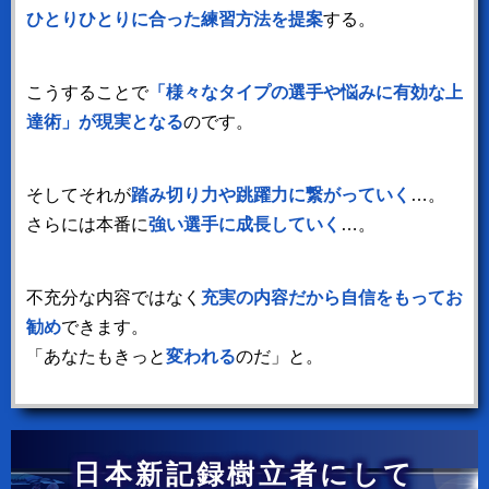
ひとりひとりに合った練習方法を提案
する。
こうすることで
「様々なタイプの選手や悩みに有効な上
達術」が現実となる
のです。
そしてそれが
踏み切り力や跳躍力に繋がっていく
…。
さらには本番に
強い選手に成長していく
…。
不充分な内容ではなく
充実の内容だから自信をもってお
勧め
できます。
「あなたもきっと
変われる
のだ」と。
日本新記録樹立者にして