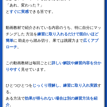
「あれ、変わった？」
と
すぐに実感
できる筈です。
動画教材で紹介されている内容のうち、特に自分にマッ
チングした
方法を
練習に取り入れるだけで面白いほど
簡単
に
助走から踏み切り、果ては跳躍力まで
広くアプ
ローチ
。
この動画教材は毎回ごとに
詳しい解説や練習内容を分か
りやすく
見せています。
ひとつひとつを
じっくり理解し、練習に取り入れ実践
す
る。
ある方法で
効果が得られない場合は別の練習方法を紹
介
。