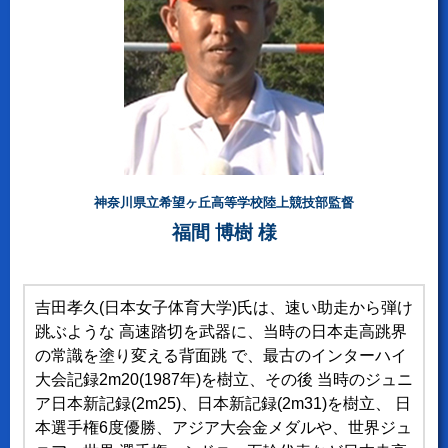
神奈川県立希望ヶ丘高等学校陸上競技部監督
福間 博樹 様
吉田孝久(日本女子体育大学)氏は、速い助走から弾け
跳ぶような 高速踏切を武器に、当時の日本走高跳界
の常識を塗り変える背面跳 で、最古のインターハイ
大会記録2m20(1987年)を樹立、その後 当時のジュニ
ア日本新記録(2m25)、日本新記録(2m31)を樹立、 日
本選手権6度優勝、アジア大会金メダルや、世界ジュ