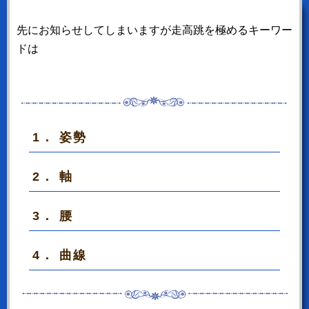
先にお知らせしてしまいますが走高跳を極めるキーワー
ドは
1． 姿勢
2． 軸
3． 腰
4． 曲線