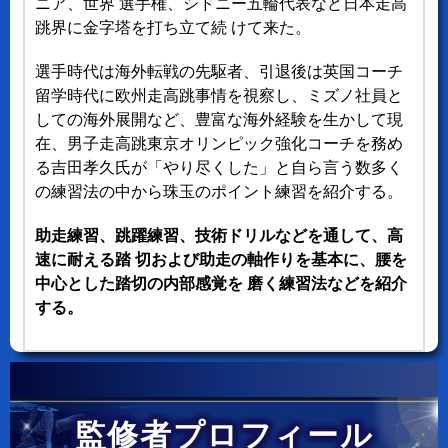
ニア、世界 選手権、シドニー五輪代表など日本走高
跳界に金字塔を打ち立て続 けて来た。
選手時代は海外転戦の先駆者、引退後は英国コーチ
留学時代に欧州走高跳事情を視察し、ミズノ社員と
しての海外展開など、豊富な海外経験を生かして現
在、男子走高跳東京オリンピック強化コーチを務め
る吉田孝久氏が「やり尽くした」と自ら言う数多く
の練習法の中から珠玉のポイント練習を紹介する。
助走練習、跳躍練習、技術ドリルなどを通して、高
速に耐える踏 切および助走の軸作りを基本に、腰を
中心とした踏切の内部感覚を 磨く練習法などを紹介
する。
監修者プロフィール